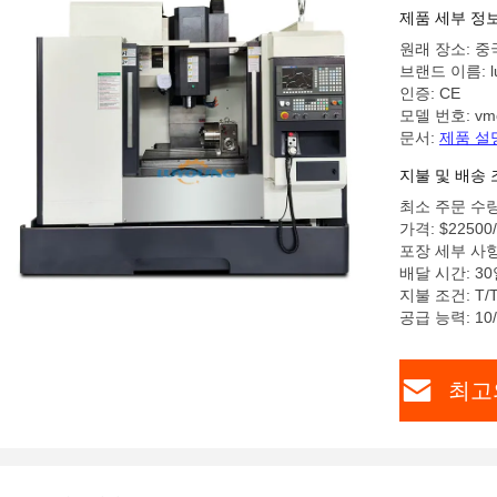
제품 세부 정
원래 장소: 중
브랜드 이름: lu
인증: CE
모델 번호: vm
문서:
제품 설
지불 및 배송 
최소 주문 수량
가격: $22500/
포장 세부 사
배달 시간: 3
지불 조건: T/T
공급 능력: 10/
최고