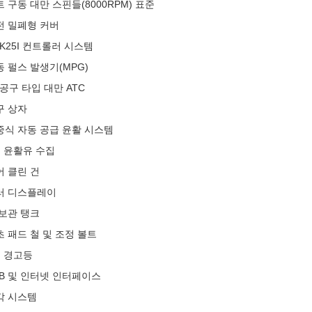
 구동 대만 스핀들(8000RPM) 표준
전 밀폐형 커버
K25I 컨트롤러 시스템
동 펄스 발생기(MPG)
 공구 타입 대만 ATC
구 상자
중식 자동 공급 윤활 시스템
축 윤활유 수집
어 클린 건
러 디스플레이
 보관 탱크
초 패드 철 및 조정 볼트
색 경고등
SB 및 인터넷 인터페이스
각 시스템