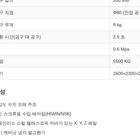
구 길이
300 mm
구 직경
Φ80 (인접 공
구 무게
8 kg
환 시간(공구 대 공구)
2.5 초
0.6 Mpa
량
5500 KG
기
2600×2300×
구성
강도 수지 모래 주조
 스크류용 수입 베어링(HIWIN/NSK)
인리스 스틸 텔레스코픽 커버가 있는 X, Y, Z 레일
기 캐비닛 냉각 열교환기