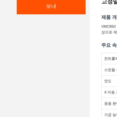
고정밀 
보내
제품 
VMC85
성으로 제
주요 
컨트롤
스핀들
연도
X 이동
응용 분
가공 능