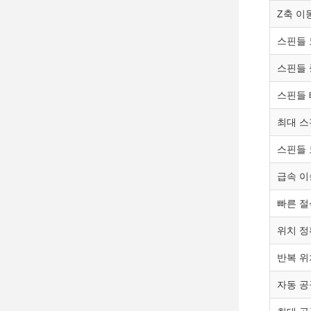
Z축 이
스핀들 
스핀들 
스핀들
최대 스
스핀들 
급속 이송
빠른 절
위치 
반복 위
자동 공