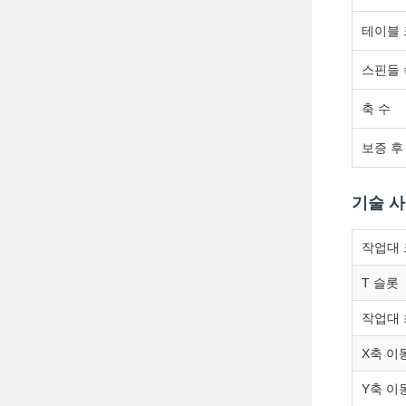
테이블
스핀들 
축 수
보증 후
기술 
작업대 
T 슬롯
작업대 
X축 이
Y축 이