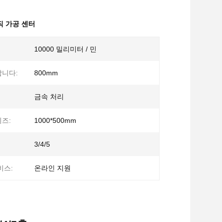
직 가공 센터
10000 밀리미터 / 민
합니다:
800mm
금속 처리
즈:
1000*500mm
3/4/5
비스:
온라인 지원