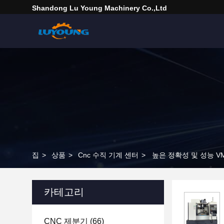
Shandong Lu Young Machinery Co.,ltd
집
>
상품
>
Cnc 수직 기계 센터
>
높은 정확성 및 성능 VMC
카테고리
CNC 제분기
(66)