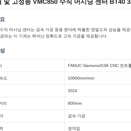
및 고성능 VMC850 수직 머시닝 센터 BT40 3/
개요
0 수직 머시닝 센터는 금속 가공 응용 분야에 탁월한 정밀도와 성능을 제공합니
공되는 이 기계는 뛰어난 정확도로 고속 가공을 제공합니다.
속성
러
FANUC-Siemens/GSK CNC 컨트
 속도
10000mm/min
2024
 거리
800mm
야
금속 가공
력
경작업