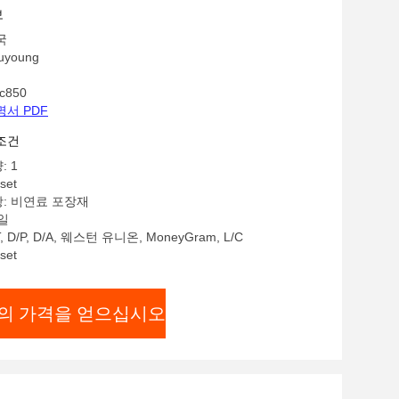
보
국
young
c850
명서 PDF
조건
: 1
set
항: 비연료 포장재
0일
, D/P, D/A, 웨스턴 유니온, MoneyGram, L/C
set
의 가격을 얻으십시오