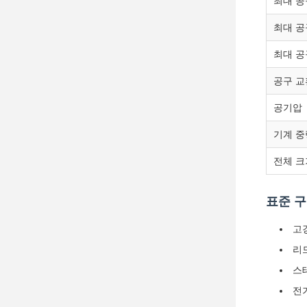
최대 공
최대 공
최대 공
공구 교
공기압
기계 중
전체 크
표준 
고
리드
스테
전