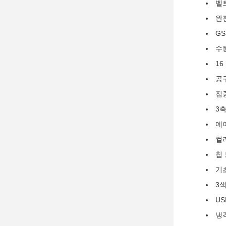
벨트
완
GS
수
16
공
집
3
에
컬
칩
기
3
U
냉