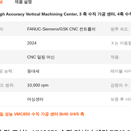
보
제품 설명
gh Accuracy Vertical Machining Center
,
3 축 수직 가공 센터
,
4축 수
러:
FANUC-Siemens/GSK CNC 컨트롤러
방추 속도:
2024
Ｘ는 이동
CNC 밀링 머신
적용:
 능력:
등대세
테이블 사이
도 범위:
10,000 rpm
감원의 수:
머싱센터
보증 후 서
 성능 VMC850 수직 가공 센터 Bt40 3/4/5 축