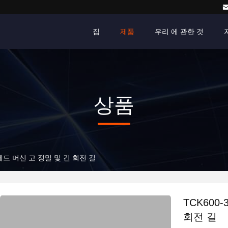
집
제품
우리 에 관한 것
상품
 베드 머신 고 정밀 및 긴 회전 길
TCK600
회전 길