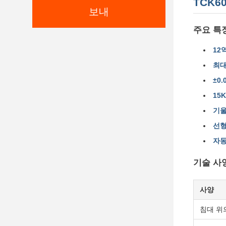
TCK6
보내
주요 특
12
최대
±0
15
기울
선형
자동
기술 사
사양
침대 위