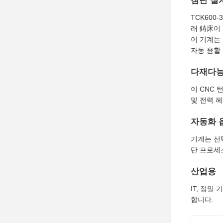
첨단 설
TCK600
래 鋳床이
이 기계는
자동 윤활 
다재다능
이 CNC 
및 전력 헤
자동화 
기계는 선
단 프로세스
산업용
IT, 정
합니다.