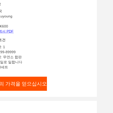
보
국
uyoung
K600
명서 PDF
조건
: 1
99-89999
: 무연소 합판
5 일로 일합니다
00세트
의 가격을 얻으십시오