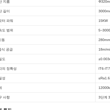
단 지름
Φ320
단 길이
3000m
모터 파워
15KW
속도 범위
5~300
 이동
280mm
 급식 공급
18m/m
밀도
±0.00
각의 정확성
IT6-IT7
칠성
≤Ra1.
게
12000
구 사항
3단계 3