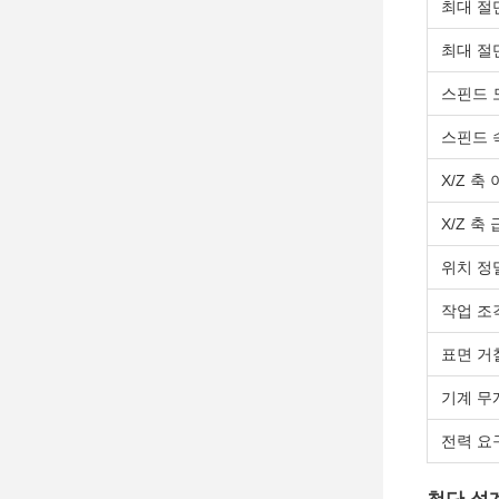
최대 절
최대 절
스핀드 
스핀드 
X/Z 축
X/Z 축
위치 정
작업 조
표면 거
기계 무
전력 요