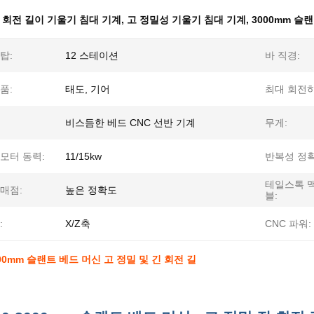
 회전 길이 기울기 침대 기계
,
고 정밀성 기울기 침대 기계
,
3000mm 슬
탑:
12 스테이션
바 직경:
품:
태도, 기어
최대 회전하
비스듬한 베드 CNC 선반 기계
무게:
모터 동력:
11/15kw
반복성 정확
테일스톡 
매점:
높은 정확도
블:
:
X/Z축
CNC 파워:
000mm 슬랜트 베드 머신 고 정밀 및 긴 회전 길