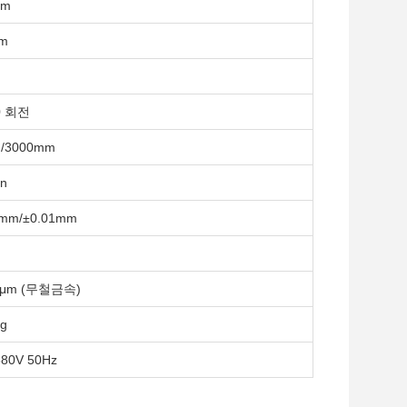
mm
m
0 회전
/3000mm
in
3mm/±0.01mm
6μm (무철금속)
kg
80V 50Hz