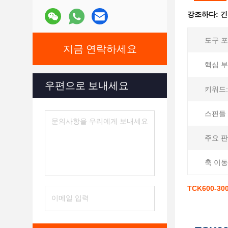
강조하다:
긴
도구 포
지금 연락하세요
핵심 부
우편으로 보내세요
키워드:
스핀들 
주요 판
축 이동
TCK600-3